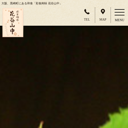
大阪、黒崎町にある和食「彩食絢味 花谷山中」
TEL
MAP