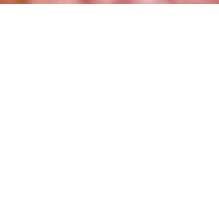
おせちの販売終了のお知らせ
平素は格別のお引立てを賜り、
誠に御礼申し上げます。
2025年をもちまして、ご愛顧頂きました
「おせち」の販売を終了させていただきます。
誠に勝手ではございますが、
ご理解賜りますようお願い申し上げます。